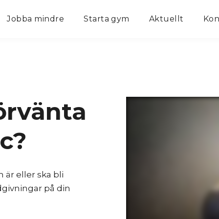
Jobba mindre
Starta gym
Aktuellt
Kon
örvänta
ac?
 är eller ska bli
ivningar på din