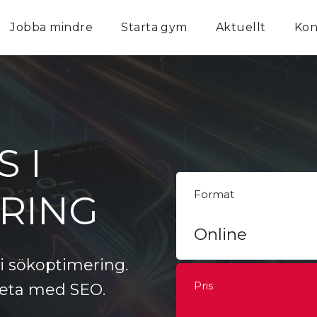
Jobba mindre
Starta gym
Aktuellt
Kon
 I
RING
Format
Online
i sökoptimering.
Pris
beta med SEO.