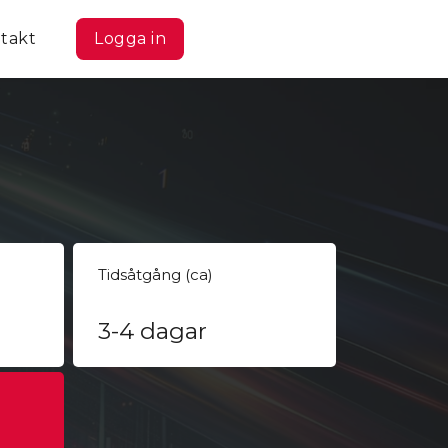
takt
Logga in
Tidsåtgång (ca)
3-4 dagar