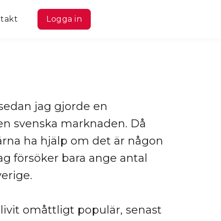
takt
Logga in
 sedan jag gjorde en
den svenska marknaden. Då
gärna ha hjälp om det är någon
ag försöker bara ange antal
erige.
livit omåttligt populär, senast