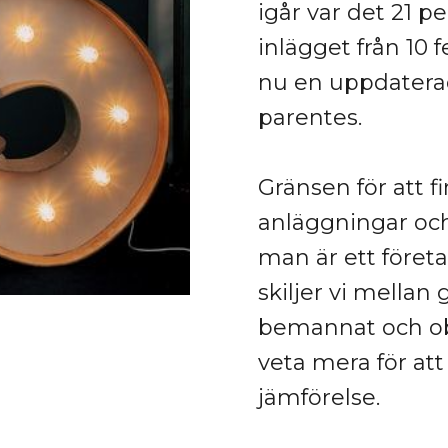
igår var det 21 
inlägget från 10 f
nu en uppdaterad
parentes.
Gränsen för att f
anläggningar och
man är ett företag
skiljer vi mellan
bemannat och ob
veta mera för att
jämförelse.