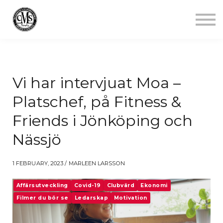
Jobba mindre
Starta gym
Aktuellt
Kontakt
Logga in
Vi har intervjuat Moa –
Platschef, på Fitness &
Friends i Jönköping och
Nässjö
1 FEBRUARY, 2023 / MARLEEN LARSSON
Affärsutveckling
Covid-19
Clubvärd
Ekonomi
Filmer du bör se
Ledarskap
Motivation