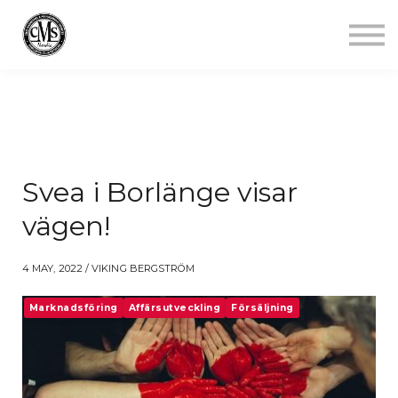
Jobba mindre
Starta gym
Aktuellt
Kontakt
Logga in
Svea i Borlänge visar
vägen!
4 MAY, 2022 / VIKING BERGSTRÖM
Marknadsföring
Affärsutveckling
Försäljning