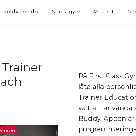
Jobba mindre
Starta gym
Aktuellt
Kon
 Trainer
På First Class Gy
oach
låta alla person
Trainer Educatio
valt att använda
Buddy. Appen ä
programmeringe
yheter