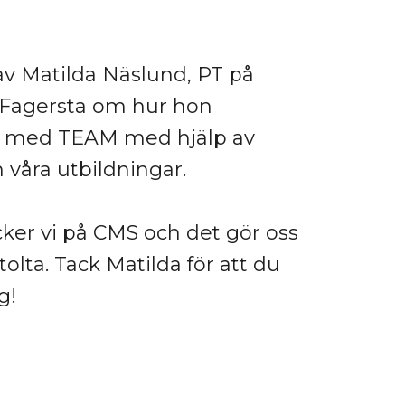
av Matilda Näslund, PT på
i Fagersta om hur hon
t med TEAM med hjälp av
våra utbildningar.
cker vi på CMS och det gör oss
olta. Tack Matilda för att du
g!