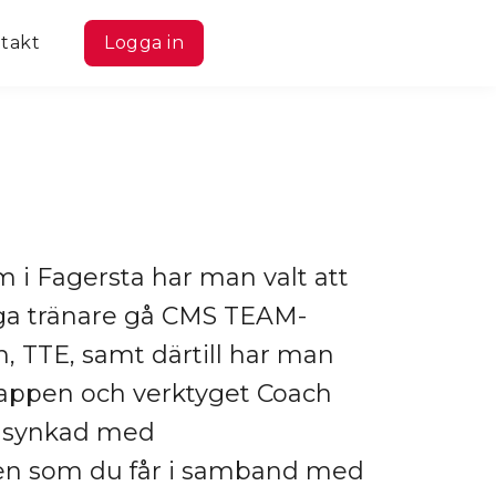
takt
Logga in
m i Fagersta har man valt att
liga tränare gå CMS TEAM-
n, TTE, samt därtill har man
 appen och verktyget Coach
r synkad med
n som du får i samband med