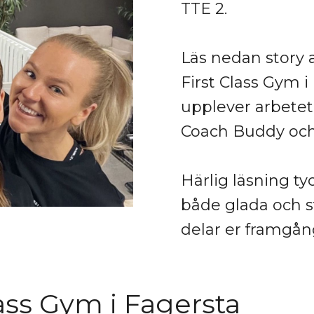
TTE 2.
Läs nedan story 
First Class Gym 
upplever arbete
Coach Buddy och 
Härlig läsning ty
både glada och st
delar er framgån
lass Gym i Fagersta