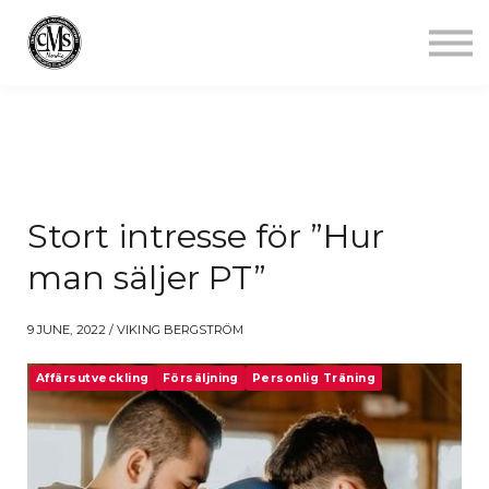
Jobba mindre
Starta gym
Aktuellt
Kontakt
Logga in
Stort intresse för ”Hur
man säljer PT”
9 JUNE, 2022 / VIKING BERGSTRÖM
Affärsutveckling
Försäljning
Personlig Träning