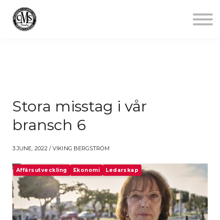
Jobba mindre
Starta gym
Aktuellt
Kontakt
Logga in
Stora misstag i vår
bransch 6
3 JUNE, 2022 / VIKING BERGSTRÖM
Affärsutveckling
Ekonomi
Ledarskap