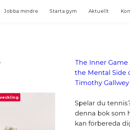
Jobba mindre
Starta gym
Aktuellt
Kon
?
The Inner Game o
the Mental Side 
Timothy Gallwey
veckling
Spelar du tennis?
denna bok som h
kan förbereda di