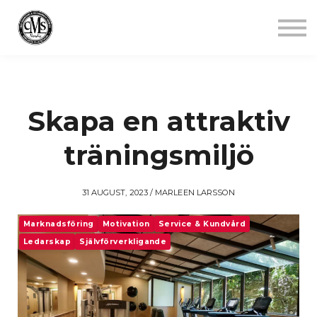
Jobba mindre
Starta gym
Aktuellt
Kontakt
Logga in
Skapa en attraktiv
träningsmiljö
31 AUGUST, 2023 / MARLEEN LARSSON
Marknadsföring
Motivation
Service & Kundvård
Ledarskap
Självförverkligande