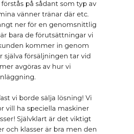
 förstås på sådant som typ av
ina vänner tränar där etc.
ngt ner för en genomsnittlig
r bara de förutsättningar vi
a kunden kommer in genom
 själva försäljningen tar vid
er avgöras av hur vi
anläggning.
fast vi borde sälja lösning! Vi
r vill ha speciella maskiner
sser! Självklart är det viktigt
r och klasser är bra men den