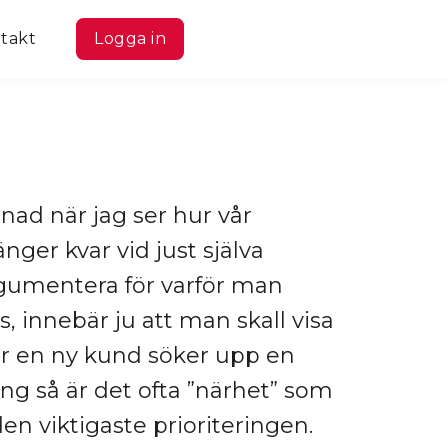
takt
Logga in
ånad när jag ser hur vår
nger kvar vid just själva
rgumentera för varför man
s, innebär ju att man skall visa
är en ny kund söker upp en
ng så är det ofta ”närhet” som
den viktigaste prioriteringen.