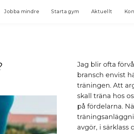
Jobba mindre
Starta gym
Aktuellt
Kon
?
Jag blir ofta förv
bransch envist hä
träningen. Att a
skall träna hos os
på fördelarna. N
träningsanläggni
avgör, i särklass 