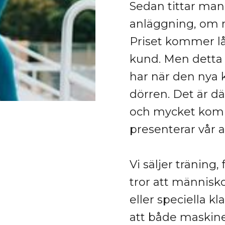
Sedan tittar man
anläggning, om m
Priset kommer lå
kund. Men detta ä
har när den ny
dörren. Det är där
och mycket komm
presenterar vår 
Vi säljer träning, 
tror att människo
eller speciella kla
att både maskine