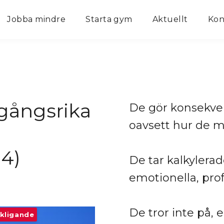
Jobba mindre
Starta gym
Aktuellt
Kon
gångsrika
De gör konsekve
oavsett hur de m
4)
De tar kalkylerad
emotionella, prof
De tror inte på, 
rkligande