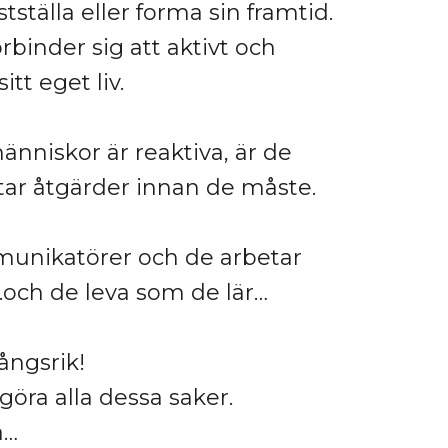
astställa eller forma sin framtid.
örbinder sig att aktivt och
tt eget liv.
niskor är reaktiva, är de
dtar åtgärder innan de måste.
unikatörer och de arbetar
och de leva som de lär…
ångsrik!
öra alla dessa saker.
å…