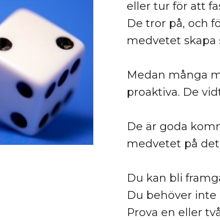
eller tur för att f
De tror på, och f
medvetet skapa si
Medan många män
proaktiva. De vi
De är goda komm
medvetet på det.
Du kan bli framg
Du behöver inte g
Prova en eller tv