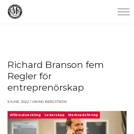
Jobba mindre
Starta gym
Aktuellt
Kontakt
Logga in
Richard Branson fem
Regler för
entreprenörskap
9 JUNE, 2022 / VIKING BERGSTRÖM
Affärsutveckling
Ledarskap
Marknadsföring