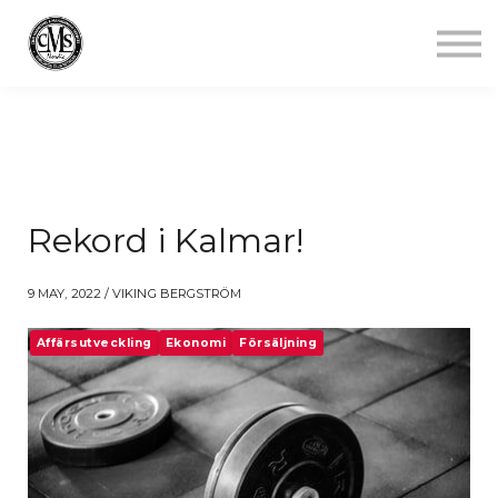
Jobba mindre
Starta gym
Aktuellt
Kontakt
Logga in
Rekord i Kalmar!
9 MAY, 2022 / VIKING BERGSTRÖM
Affärsutveckling
Ekonomi
Försäljning