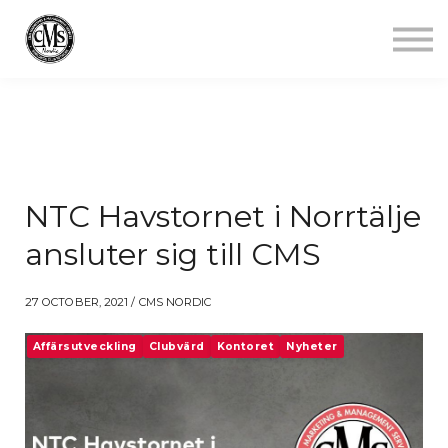
Jobba mindre
Starta gym
Aktuellt
Kontakt
Logga in
NTC Havstornet i Norrtälje
ansluter sig till CMS
27 OCTOBER, 2021 / CMS NORDIC
Affärsutveckling
Clubvärd
Kontoret
Nyheter