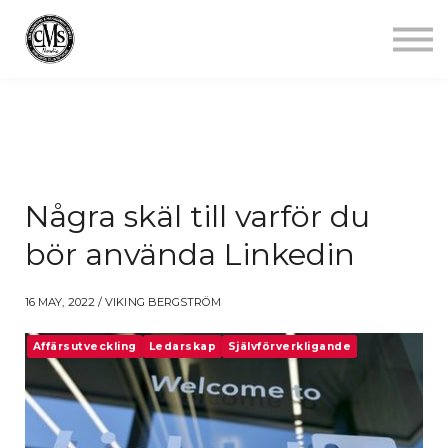
Jobba mindre
Starta gym
Aktuellt
Kontakt
Logga in
Några skäl till varför du
bör använda Linkedin
16 MAY, 2022 / VIKING BERGSTRÖM
Affärsutveckling
Ledarskap
Självförverkligande