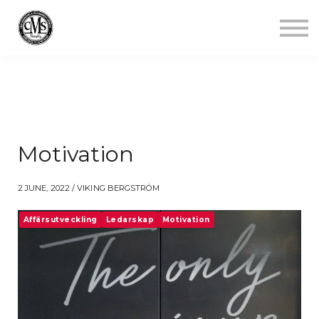
Jobba mindre
Starta gym
Aktuellt
Kontakt
Logga in
Motivation
2 JUNE, 2022 / VIKING BERGSTRÖM
Affärsutveckling
Ledarskap
Motivation