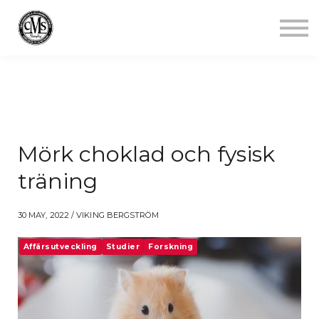
Jobba mindre
Starta gym
Aktuellt
Kontakt
Logga in
Mörk choklad och fysisk
träning
30 MAY, 2022 / VIKING BERGSTRÖM
Affärsutveckling
Studier
Forskning