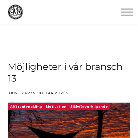
Jobba mindre
Starta gym
Aktuellt
Kontakt
Logga in
Möjligheter i vår bransch
13
8 JUNE, 2022 / VIKING BERGSTRÖM
Affärsutveckling
Motivation
Självförverkligande