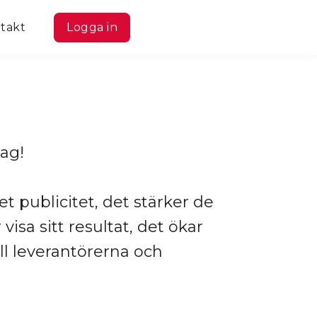
takt
Logga in
jag!
t publicitet, det stärker de
visa sitt resultat, det ökar
ll leverantörerna och