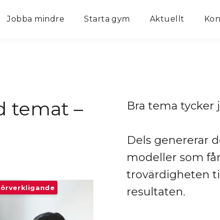
Jobba mindre
Starta gym
Aktuellt
Kon
 temat –
Bra tema tycker 
Dels genererar de
modeller som får 
trovärdigheten ti
förverkligande
resultaten.