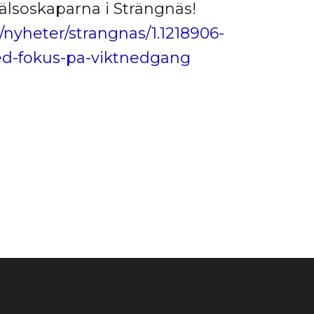
 Hälsoskaparna i Strängnäs!
e/nyheter/strangnas/1.1218906-
d-fokus-pa-viktnedgang