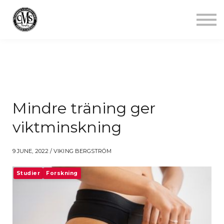
Jobba mindre
Starta gym
Aktuellt
Kontakt
Logga in
Mindre träning ger
viktminskning
9 JUNE, 2022 / VIKING BERGSTRÖM
Studier
Forskning