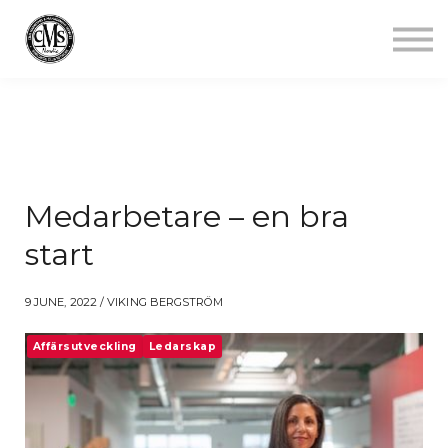
Jobba mindre
Starta gym
Aktuellt
Kontakt
Logga in
Medarbetare – en bra
start
9 JUNE, 2022 / VIKING BERGSTRÖM
Affärsutveckling
Ledarskap