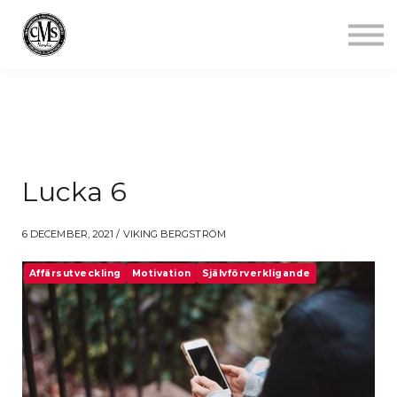
Jobba mindre
Starta gym
Aktuellt
Kontakt
Logga in
Lucka 6
6 DECEMBER, 2021 / VIKING BERGSTRÖM
Affärsutveckling
Motivation
Självförverkligande