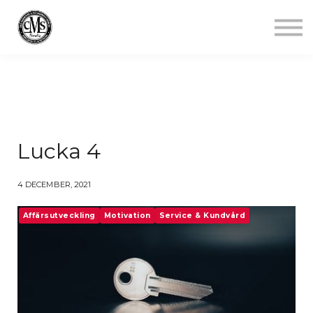
Jobba mindre
Starta gym
Aktuellt
Kontakt
Logga in
Lucka 4
4 DECEMBER, 2021
Affärsutveckling
Motivation
Service & Kundvård