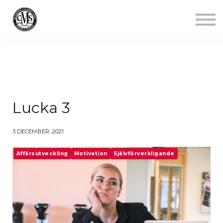
Jobba mindre
Starta gym
Aktuellt
Kontakt
Logga in
Lucka 3
3 DECEMBER, 2021
Affärsutveckling
Motivation
Självförverkligande