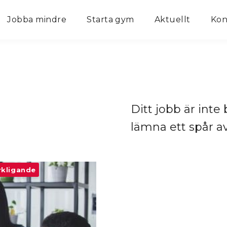
Jobba mindre
Starta gym
Aktuellt
Kon
Ditt jobb är inte 
lämna ett spår a
rkligande