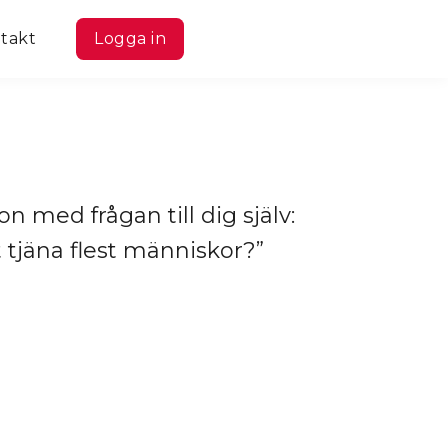
takt
Logga in
n med frågan till dig själv:
 tjäna flest människor?”