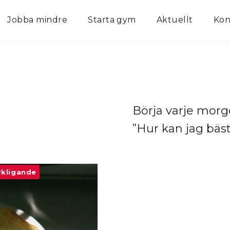
Jobba mindre
Starta gym
Aktuellt
Kon
Börja varje morgo
”Hur kan jag bäst
rkligande