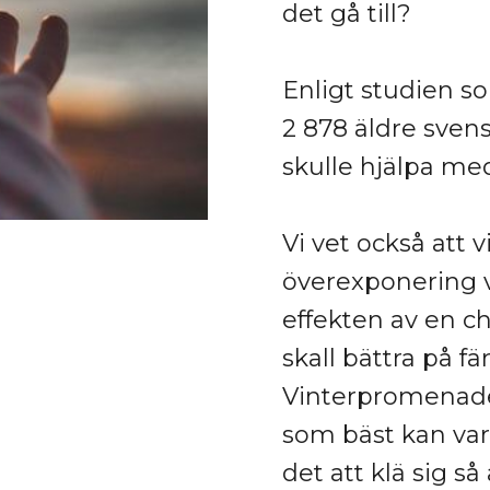
det gå till?
Enligt studien s
2 878 äldre svens
skulle hjälpa med
Vi vet också att v
överexponering v
effekten av en c
skall bättra på fä
Vinterpromenader
som bäst kan vara
det att klä sig s