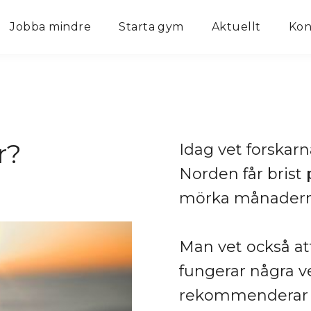
Jobba mindre
Starta gym
Aktuellt
Kon
r?
Idag vet forskarn
Norden får brist
mörka månaderna
Man vet också at
fungerar några ve
rekommenderar ma