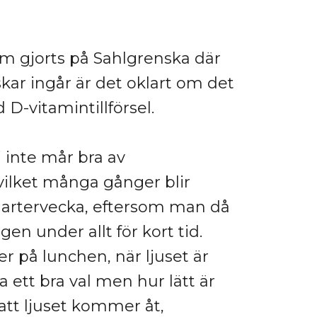
om gjorts på Sahlgrenska där
kar ingår är det oklart om det
 D-vitamintillförsel.
i inte mår bra av
ilket många gånger blir
hartervecka, eftersom man då
rgen under allt för kort tid.
 på lunchen, när ljuset är
 ett bra val men hur lätt är
å att ljuset kommer åt,