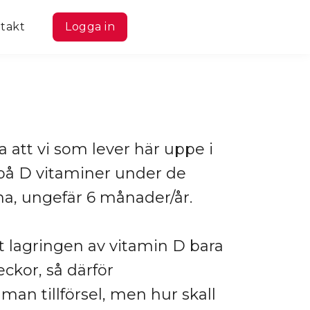
takt
Logga in
a att vi som lever här uppe i
 på D vitaminer under de
, ungefär 6 månader/år.
t lagringen av vitamin D bara
ckor, så därför
n tillförsel, men hur skall