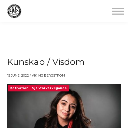
Jobba mindre
Starta gym
Aktuellt
Kontakt
Logga in
Kunskap / Visdom
15 JUNE, 2022 / VIKING BERGSTRÖM
Motivation
Självförverkligande