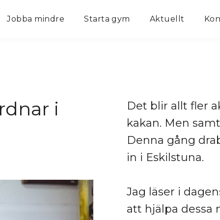
Jobba mindre
Starta gym
Aktuellt
Kon
dnar i
Det blir allt fler
kakan. Men samti
Denna gång drab
in i Eskilstuna.
Jag läser i dagen
att hjälpa dessa