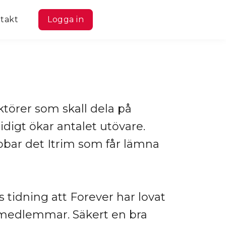
takt
Logga in
 aktörer som skall dela på
digt ökar antalet utövare.
bar det Itrim som får lämna
s tidning att Forever har lovat
 medlemmar. Säkert en bra