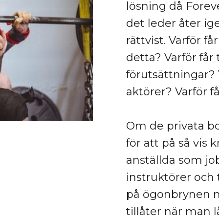
lösning då Forev
det leder åter i
rättvist. Varför f
detta? Varför får 
förutsättningar? 
aktörer? Varför 
Om de privata bo
för att på så vis
anställda som job
instruktörer och 
på ögonbrynen m
tillåter när man 