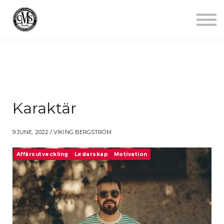
Jobba mindre
Starta gym
Aktuellt
Kontakt
Logga in
Karaktär
9 JUNE, 2022 / VIKING BERGSTRÖM
Affärsutveckling
Ledarskap
Motivation