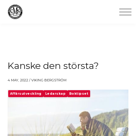
Jobba mindre
Starta gym
Aktuellt
Kontakt
Logga in
Kanske den största?
4 MAY, 2022 / VIKING BERGSTRÖM
Affärsutveckling
Ledarskap
Boktipset