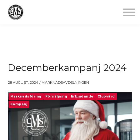
Jobba mindre
Starta gym
Aktuellt
Kontakt
Logga in
Decemberkampanj 2024
28 AUGUST, 2024 / MARKNADSAVDELNINGEN
Marknadsföring
Försäljning
Erbjudande
Clubvärd
Kampanj