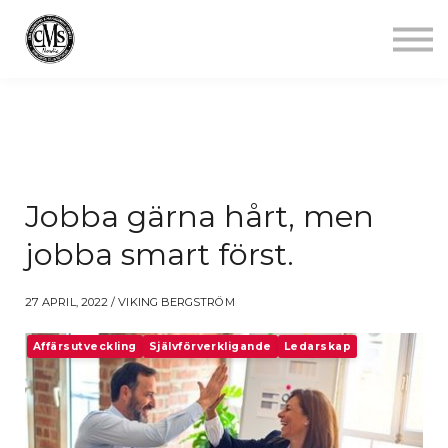
Jobba mindre
Starta gym
Aktuellt
Kontakt
Logga in
Jobba gärna hårt, men
jobba smart först.
27 APRIL, 2022 / VIKING BERGSTRÖM
Affärsutveckling
Självförverkligande
Ledarskap