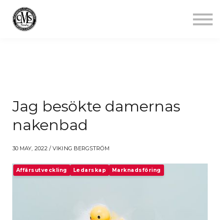
Jobba mindre
Starta gym
Aktuellt
Kontakt
Logga in
Jag besökte damernas
nakenbad
30 MAY, 2022 / VIKING BERGSTRÖM
Affärsutveckling
Ledarskap
Marknadsföring