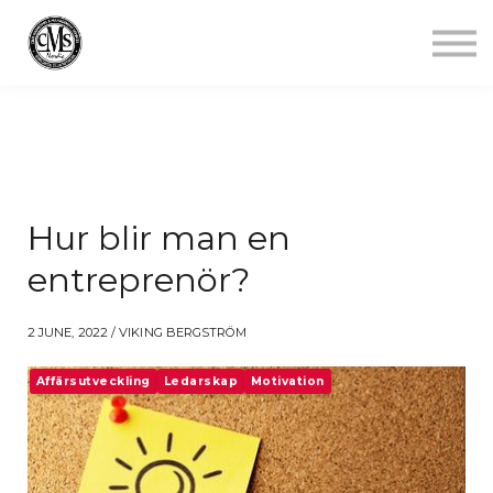
Jobba mindre
Starta gym
Aktuellt
Kontakt
Logga in
Hur blir man en
entreprenör?
2 JUNE, 2022 / VIKING BERGSTRÖM
Affärsutveckling
Ledarskap
Motivation