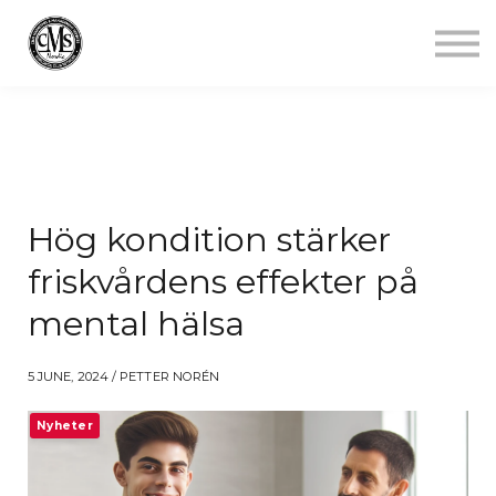
Jobba mindre
Starta gym
Aktuellt
Kontakt
Logga in
Hög kondition stärker
friskvårdens effekter på
mental hälsa
5 JUNE, 2024 / PETTER NORÉN
Nyheter