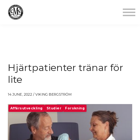
Jobba mindre
Starta gym
Aktuellt
Kontakt
Logga in
Hjärtpatienter tränar för
lite
14 JUNE, 2022 / VIKING BERGSTRÖM
Affärsutveckling
Studier
Forskning