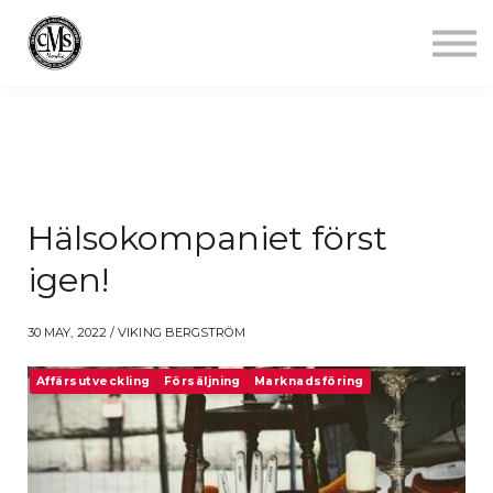
Jobba mindre
Starta gym
Aktuellt
Kontakt
Logga in
Hälsokompaniet först
igen!
30 MAY, 2022 / VIKING BERGSTRÖM
Affärsutveckling
Försäljning
Marknadsföring