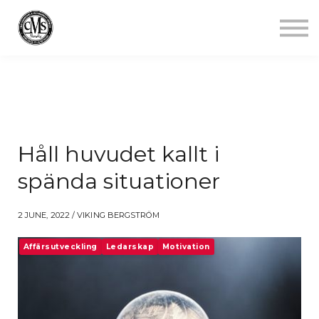
Jobba mindre
Starta gym
Aktuellt
Kontakt
Logga in
Håll huvudet kallt i
spända situationer
2 JUNE, 2022 / VIKING BERGSTRÖM
Affärsutveckling
Ledarskap
Motivation