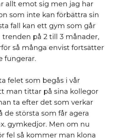
r allt emot sig men jag har
on som inte kan förbättra sin
sta fall kan ett gym som går
 trenden på 2 till 3 månader,
rför så många envist fortsätter
e fungerar.
a felet som begås i vår
t man tittar på sina kollegor
man ta efter det som verkar
då de största som får agera
ex. gymkedjor. Men om nu
ör fel så kommer man klona