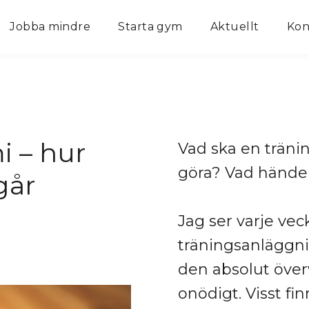
Jobba mindre
Starta gym
Aktuellt
Kon
 – hur
Vad ska en träni
göra? Vad hände
går
Jag ser varje ve
träningsanläggni
den absolut över
onödigt. Visst fi