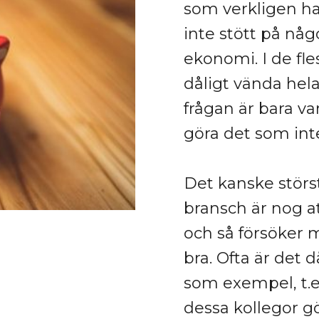
som verkligen ha
inte stött på någ
ekonomi. I de fle
dåligt vända hela
frågan är bara va
göra det som int
Det kanske störst
bransch är nog at
och så försöker 
bra. Ofta är det 
som exempel, t.
dessa kollegor g