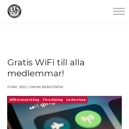
Jobba mindre
Starta gym
Aktuellt
Kontakt
Logga in
Gratis WiFi till alla
medlemmar!
11 MAY, 2022 / VIKING BERGSTRÖM
Affärsutveckling
Försäljning
Ledarskap