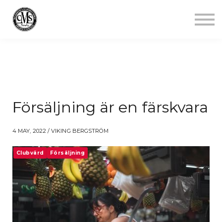
Jobba mindre
Starta gym
Aktuellt
Kontakt
Logga in
Försäljning är en färskvara
4 MAY, 2022 / VIKING BERGSTRÖM
Clubvärd
Försäljning