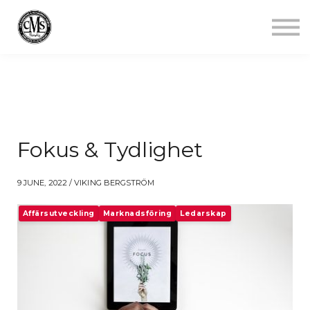
Jobba mindre
Starta gym
Aktuellt
Kontakt
Logga in
Fokus & Tydlighet
9 JUNE, 2022 / VIKING BERGSTRÖM
Affärsutveckling
Marknadsföring
Ledarskap