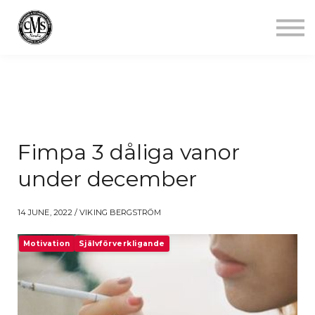
Jobba mindre
Starta gym
Aktuellt
Kontakt
Logga in
Fimpa 3 dåliga vanor
under december
14 JUNE, 2022 / VIKING BERGSTRÖM
Motivation
Självförverkligande