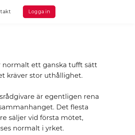
takt
Logga in
r normalt ett ganska tufft sätt
det kräver stor uthållighet.
rådgivare är egentligen rena
 sammanhanget. Det flesta
 säljer vid första mötet,
nses normalt i yrket.