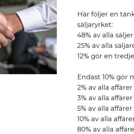
Här följer en tänk
säljaryrket:
48% av alla säljer
25% av alla sälja
12% gör en tredj
Endast 10% gör m
2% av alla affäre
3% av alla affäre
5% av alla affäre
10% av alla affär
80% av alla affär