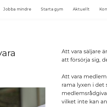
Jobba mindre
Starta gym
Aktuellt
Kon
vara
Att vara säljare ä
att försörja sig, 
Att vara medlems
rama lyxen i det
medlemsrådgivare
vilket inte kan a