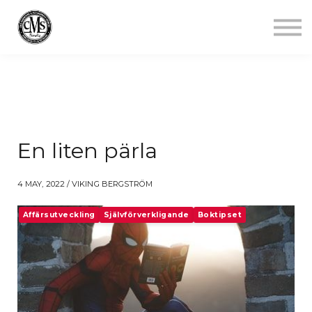
Jobba mindre
Starta gym
Aktuellt
Kontakt
Logga in
En liten pärla
4 MAY, 2022 / VIKING BERGSTRÖM
Affärsutveckling
Självförverkligande
Boktipset