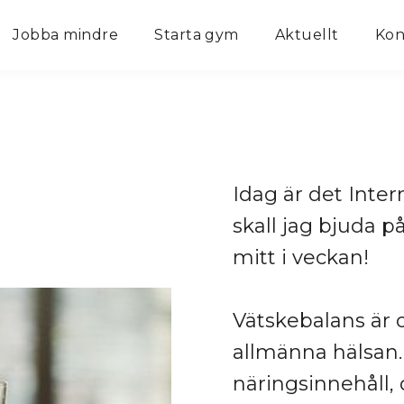
Jobba mindre
Starta gym
Aktuellt
Kon
Idag är det Inte
skall jag bjuda på
mitt i veckan!
Vätskebalans är o
allmänna hälsan. 
näringsinnehåll, 