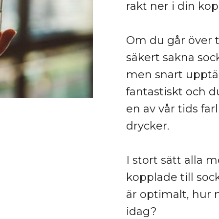
rakt ner i din kop
Om du går över t
säkert sakna soc
men snart upptäc
fantastiskt och d
en av vår tids fa
drycker.
I stort sätt alla
kopplade till soc
är optimalt, hur 
idag?