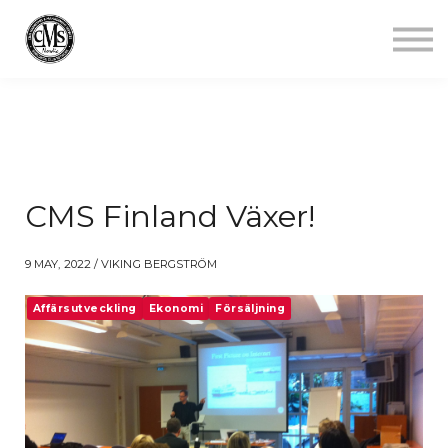
Jobba mindre
Starta gym
Aktuellt
Kontakt
Logga in
CMS Finland Växer!
9 MAY, 2022 / VIKING BERGSTRÖM
Affärsutveckling
Ekonomi
Försäljning