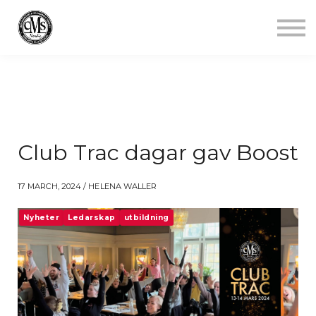
Jobba mindre
Starta gym
Aktuellt
Kontakt
Logga in
Club Trac dagar gav Boost
17 MARCH, 2024 / HELENA WALLER
Nyheter
Ledarskap
utbildning